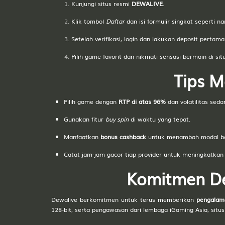
Kunjungi situs resmi
DEWALIVE
.
H
Ipswich Town
Klik tombol
Daftar
dan isi formulir singkat seperti 
W
Sunderland
Setelah verifikasi, login dan lakukan deposit pertam
0.00
HDP
0.00
1.03
Odds
-1.17
Pilih game favorit dan nikmati sensasi bermain di situ
PLAY
Tips M
Brighton... vs Aston Vi...
i
23/08 21:00PM
Pilih game dengan
RTP di atas 96%
dan volatilitas seda
H
Brighton & Hove Albion
Gunakan fitur
buy spin
di waktu yang tepat.
W
Aston Villa
Manfaatkan
bonus cashback
untuk menambah modal b
-0.25
HDP
0.25
1.04
Odds
-1.19
Catat jam-jam gacor tiap provider untuk meningkatka
PLAY
Komitmen De
Inter Mi... vs Monza
i
22/08 23:30PM
Dewalive berkomitmen untuk terus memberikan
pengalam
128-bit, serta pengawasan dari lembaga iGaming Asia, situs
H
Inter Milan