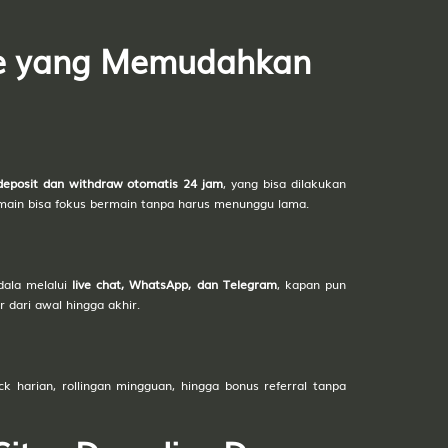
ive yang Memudahkan
deposit dan withdraw otomatis 24 jam
, yang bisa dilakukan
emain bisa fokus bermain tanpa harus menunggu lama.
ala melalui
live chat, WhatsApp, dan Telegram
, kapan pun
 dari awal hingga akhir.
 harian, rollingan mingguan, hingga bonus referral tanpa