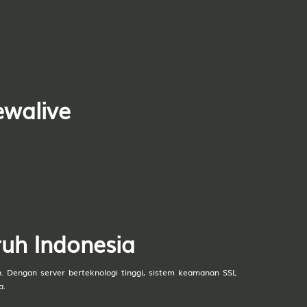
ewalive
uh Indonesia
 Dengan server berteknologi tinggi, sistem keamanan SSL
a.