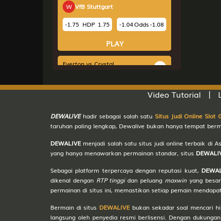
W
VfB Stuttgart
-1.75
HDP
1.75
-1.04
Odds
-1.08
PLAY
Everton vs Crystal ...
i
22/08 22:00PM
H
Everton
|
Video Tutorial
W
Crystal Palace
DEWALIVE
hadir sebagai salah satu
Situs Judi Online Slot 
-0.50
HDP
0.50
1.16
Odds
-1.35
taruhan paling lengkap, Dewalive bukan hanya tempat ber
DEWALIVE
menjadi salah satu situs judi online terbaik d
PLAY
yang hanya menawarkan permainan standar, situs
DEWALI
Brentfor... vs Tottenha...
i
Sebagai platform terpercaya dengan reputasi kuat,
23/08 00:30AM
DEWAL
dikenal dengan
RTP tinggi
dan peluang
maxwin
yang besar.
H
Brentford
permainan di situs ini, memastikan setiap pemain mendapa
W
Tottenham Hotspur
Bermain di situs
DEWALIVE
bukan sekadar soal mencari hib
langsung oleh penyedia resmi berlisensi. Dengan dukungan