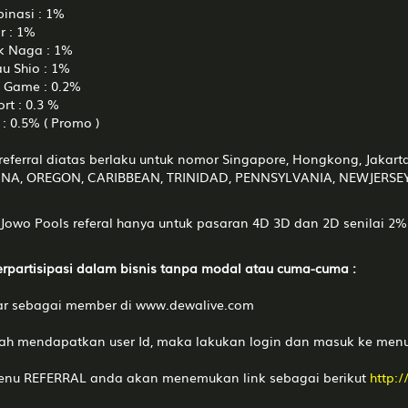
inasi : 1%
r : 1%
k Naga : 1%
u Shio : 1%
e Game : 0.2%
ort : 0.3 %
t : 0.5% ( Promo )
referral diatas berlaku untuk nomor Singapore, Hongkong, Jakart
NA, OREGON, CARIBBEAN, TRINIDAD, PENNSYLVANIA, NEWJERSEY
Jowo Pools referal hanya untuk pasaran 4D 3D dan 2D senilai 2%
rpartisipasi dalam bisnis tanpa modal atau cuma-cuma :
tar sebagai member di www.dewalive.com
elah mendapatkan user Id, maka lakukan login dan masuk ke me
menu REFERRAL anda akan menemukan link sebagai berikut
http: