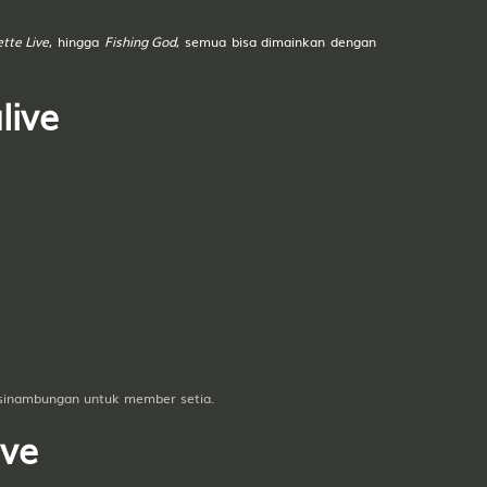
tte Live
, hingga
Fishing God
, semua bisa dimainkan dengan
live
esinambungan untuk member setia.
ive