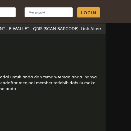
LOGIN
IS (SCAN BARCODE). Link Alternatif DEWALIVE : - https://pintu.c
modal untuk anda dan teman-teman anda. hanya
endaftar menjadi member terlebih dahulu maka
ne anda.