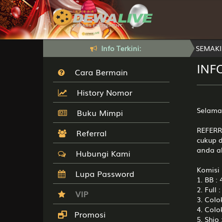
PLAY
Nottingh... vs Leeds Un...
i
22/08 22:00PM
DEWALIVE menghadirkan sistem DEPOSIT YANG SEMAKIN MUDAH Dengan
Info Terkini:
H
Nottingham Forest
INF
W
Leeds United
Cara Bermain
0.25
HDP
-0.25
1.00
Odds
-1.13
History Nomor
PLAY
Selama
Buku Mimpi
Udinese vs Como
i
REFERR
Referral
22/08 23:30PM
cukup 
anda a
Hubungi Kami
H
Udinese
Komisi 
W
Como
Lupa Password
1. BB :
0.50
HDP
-0.50
1.01
Odds
-1.14
2. Full 
VIP
3. Colo
PLAY
4. Colo
Promosi
5. Shio